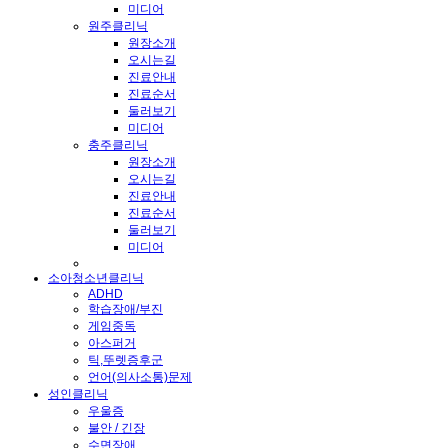
미디어
원주클리닉
원장소개
오시는길
진료안내
진료순서
둘러보기
미디어
충주클리닉
원장소개
오시는길
진료안내
진료순서
둘러보기
미디어
소아청소년클리닉
ADHD
학습장애/부진
게임중독
아스퍼거
틱,뚜렛증후군
언어(의사소통)문제
성인클리닉
우울증
불안 / 긴장
수면장애