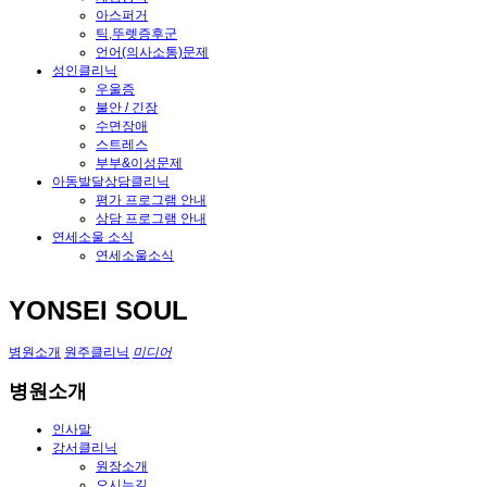
아스퍼거
틱,뚜렛증후군
언어(의사소통)문제
성인클리닉
우울증
불안 / 긴장
수면장애
스트레스
부부&이성문제
아동발달상담클리닉
평가 프로그램 안내
상담 프로그램 안내
연세소울 소식
연세소울소식
YONSEI SOUL
병원소개
원주클리닉
미디어
병원소개
인사말
강서클리닉
원장소개
오시는길