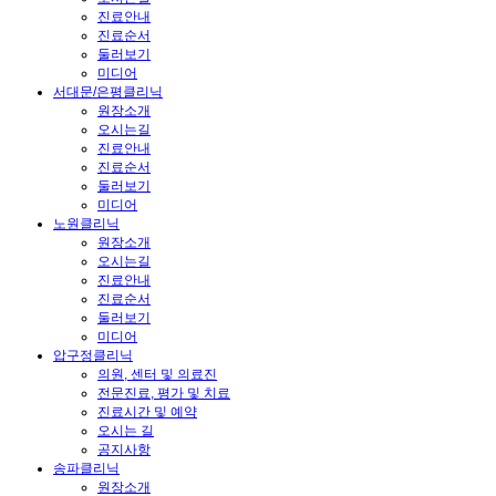
진료안내
진료순서
둘러보기
미디어
서대문/은평클리닉
원장소개
오시는길
진료안내
진료순서
둘러보기
미디어
노원클리닉
원장소개
오시는길
진료안내
진료순서
둘러보기
미디어
압구정클리닉
의원, 센터 및 의료진
전문진료, 평가 및 치료
진료시간 및 예약
오시는 길
공지사항
송파클리닉
원장소개