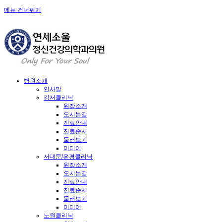
메뉴 건너뛰기
병원소개
인사말
강서클리닉
원장소개
오시는길
진료안내
진료순서
둘러보기
미디어
서대문/은평클리닉
원장소개
오시는길
진료안내
진료순서
둘러보기
미디어
노원클리닉