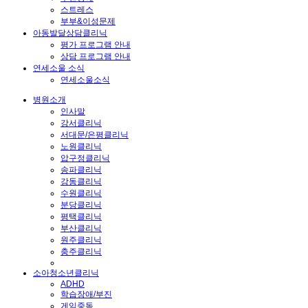
스트레스
부부&이성문제
아동발달상담클리닉
평가 프로그램 안내
상담 프로그램 안내
연세소울 소식
연세소울소식
병원소개
인사말
강서클리닉
서대문/은평클리닉
노원클리닉
압구정클리닉
송파클리닉
강동클리닉
수원클리닉
분당클리닉
평택클리닉
부산클리닉
원주클리닉
충주클리닉
소아청소년클리닉
ADHD
학습장애/부진
게임중독