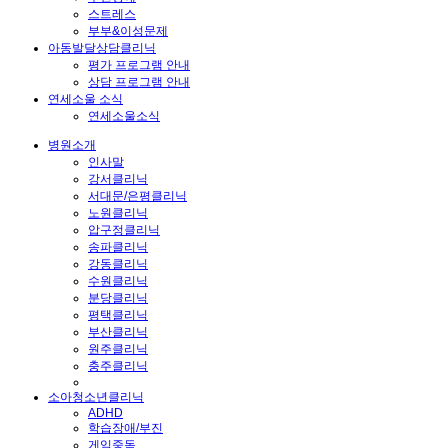
스트레스
부부&이성문제
아동발달상담클리닉
평가 프로그램 안내
상담 프로그램 안내
연세소울 소식
연세소울소식
병원소개
인사말
강서클리닉
서대문/은평클리닉
노원클리닉
압구정클리닉
송파클리닉
강동클리닉
수원클리닉
분당클리닉
평택클리닉
부산클리닉
원주클리닉
충주클리닉
소아청소년클리닉
ADHD
학습장애/부진
게임중독