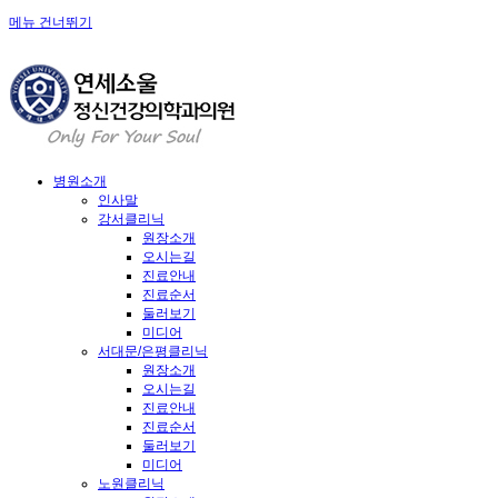
메뉴 건너뛰기
병원소개
인사말
강서클리닉
원장소개
오시는길
진료안내
진료순서
둘러보기
미디어
서대문/은평클리닉
원장소개
오시는길
진료안내
진료순서
둘러보기
미디어
노원클리닉