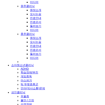
미디어
원주클리닉
원장소개
오시는길
진료안내
진료순서
둘러보기
미디어
충주클리닉
원장소개
오시는길
진료안내
진료순서
둘러보기
미디어
소아청소년클리닉
ADHD
학습장애/부진
게임중독
아스퍼거
틱,뚜렛증후군
언어(의사소통)문제
성인클리닉
우울증
불안 / 긴장
수면장애