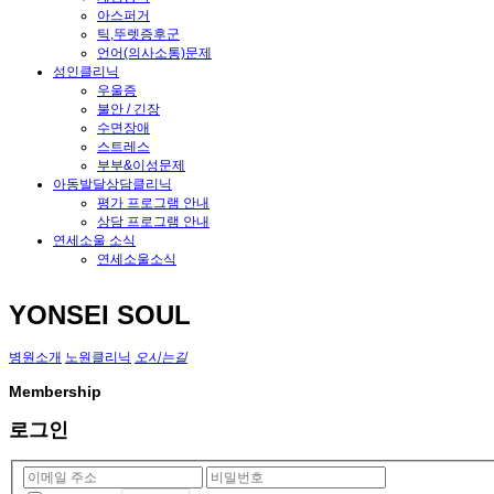
아스퍼거
틱,뚜렛증후군
언어(의사소통)문제
성인클리닉
우울증
불안 / 긴장
수면장애
스트레스
부부&이성문제
아동발달상담클리닉
평가 프로그램 안내
상담 프로그램 안내
연세소울 소식
연세소울소식
YONSEI SOUL
병원소개
노원클리닉
오시는길
Membership
로그인