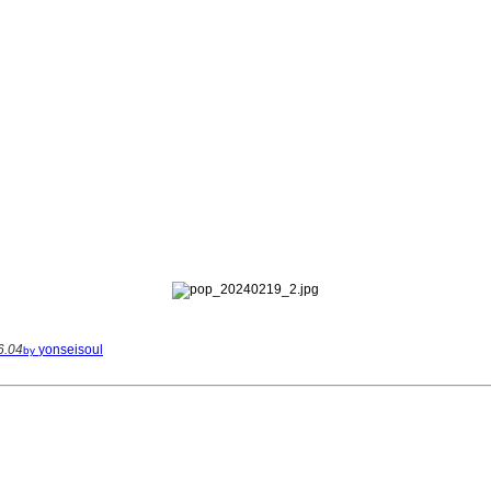
6.04
yonseisoul
by