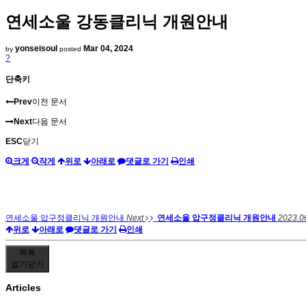
연세소울 강동클리닉 개원안내
yonseisoul
Mar 04, 2024
by
posted
?
단축키
Prev
이전 문서
Next
다음 문서
ESC
닫기
크게
작게
위로
아래로
댓글로 가기
인쇄
연세소울 압구정클리닉 개원안내
Next
연세소울 압구정클리닉 개원안내
2023.0
위로
아래로
댓글로 가기
인쇄
목록
열기
닫기
Articles