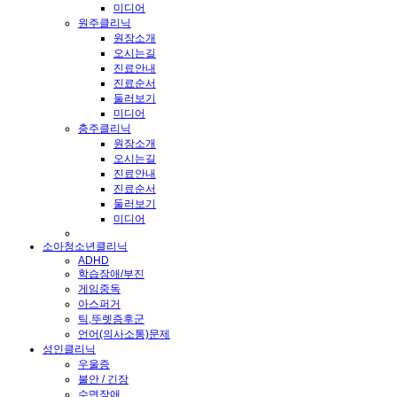
미디어
원주클리닉
원장소개
오시는길
진료안내
진료순서
둘러보기
미디어
충주클리닉
원장소개
오시는길
진료안내
진료순서
둘러보기
미디어
소아청소년클리닉
ADHD
학습장애/부진
게임중독
아스퍼거
틱,뚜렛증후군
언어(의사소통)문제
성인클리닉
우울증
불안 / 긴장
수면장애