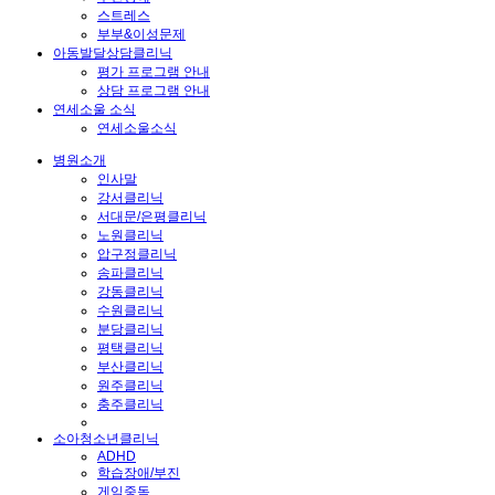
스트레스
부부&이성문제
아동발달상담클리닉
평가 프로그램 안내
상담 프로그램 안내
연세소울 소식
연세소울소식
병원소개
인사말
강서클리닉
서대문/은평클리닉
노원클리닉
압구정클리닉
송파클리닉
강동클리닉
수원클리닉
분당클리닉
평택클리닉
부산클리닉
원주클리닉
충주클리닉
소아청소년클리닉
ADHD
학습장애/부진
게임중독