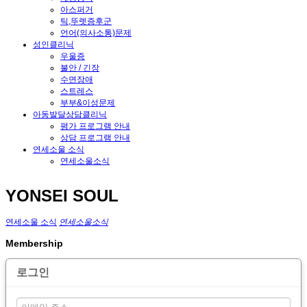
아스퍼거
틱,뚜렛증후군
언어(의사소통)문제
성인클리닉
우울증
불안 / 긴장
수면장애
스트레스
부부&이성문제
아동발달상담클리닉
평가 프로그램 안내
상담 프로그램 안내
연세소울 소식
연세소울소식
YONSEI SOUL
연세소울 소식
연세소울소식
Membership
로그인