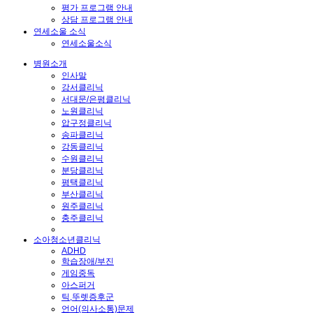
평가 프로그램 안내
상담 프로그램 안내
연세소울 소식
연세소울소식
병원소개
인사말
강서클리닉
서대문/은평클리닉
노원클리닉
압구정클리닉
송파클리닉
강동클리닉
수원클리닉
분당클리닉
평택클리닉
부산클리닉
원주클리닉
충주클리닉
소아청소년클리닉
ADHD
학습장애/부진
게임중독
아스퍼거
틱,뚜렛증후군
언어(의사소통)문제