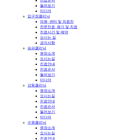
진료순서
둘러보기
미디어
압구정클리닉
의원, 센터 및 의료진
전문진료, 평가 및 치료
진료시간 및 예약
오시는 길
공지사항
송파클리닉
원장소개
오시는길
진료안내
진료순서
둘러보기
미디어
강동클리닉
원장소개
오시는길
진료안내
진료순서
둘러보기
미디어
수원클리닉
원장소개
오시는길
진료안내