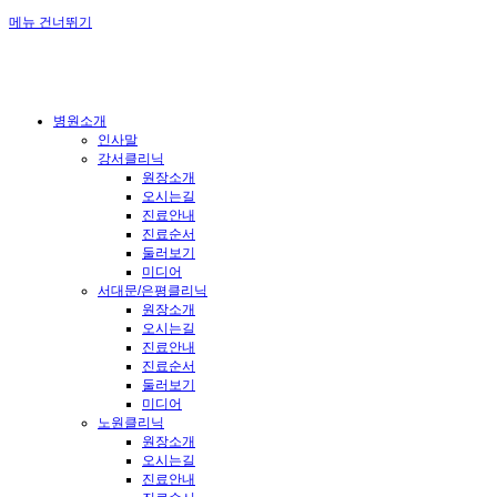
메뉴 건너뛰기
병원소개
인사말
강서클리닉
원장소개
오시는길
진료안내
진료순서
둘러보기
미디어
서대문/은평클리닉
원장소개
오시는길
진료안내
진료순서
둘러보기
미디어
노원클리닉
원장소개
오시는길
진료안내