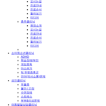
오시는길
진료안내
진료순서
둘러보기
미디어
충주클리닉
원장소개
오시는길
진료안내
진료순서
둘러보기
미디어
소아청소년클리닉
ADHD
학습장애/부진
게임중독
아스퍼거
틱,뚜렛증후군
언어(의사소통)문제
성인클리닉
우울증
불안 / 긴장
수면장애
스트레스
부부&이성문제
아동발달상담클리닉